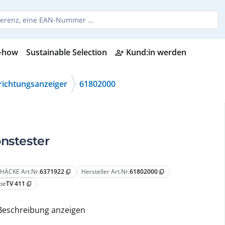
-how
Sustainable Selection
Kund:in werden
person_add_alt
richtungsanzeiger
61802000
onstester
HÄCKE Art.Nr.
6371922
Hersteller Art.Nr.
61802000
content_copy
content_copy
pe
TV 411
content_copy
Beschreibung anzeigen