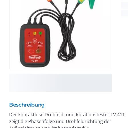
Beschreibung
Der kontaktlose Drehfeld- und Rotationstester TV 411
beschleunigt den Serviceeinsatz und minimiert die
zeigt die Phasenfolge und Drehfeldrichtung der
Gefahr des Berührens elektrisch aktiver Leiter. Der