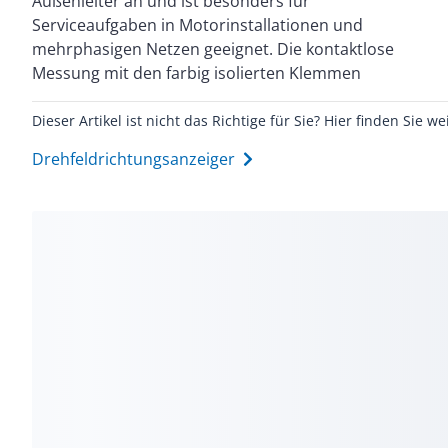
Außenleiter an und ist besonders für
integrierte Rotationstester ermittelt zudem
Serviceaufgaben in Motorinstallationen und
kontaktlos durch Messung des Wechselmagnetfeldes
mehrphasigen Netzen geeignet. Die kontaktlose
Messung mit den farbig isolierten Klemmen
Dieser Artikel ist nicht das Richtige für Sie? Hier finden Sie we
Drehfeldrichtungsanzeiger