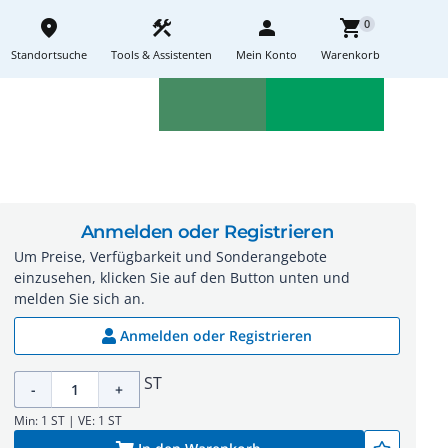
place
construction
person
shopping_cart
0
Standortsuche
Tools & Assistenten
Mein Konto
Warenkorb
Aktionen
Neuheiten
sell
feedback
Anmelden oder Registrieren
Um Preise, Verfügbarkeit und Sonderangebote
einzusehen, klicken Sie auf den Button unten und
melden Sie sich an.
Anmelden oder Registrieren
ST
-
+
Min: 1 ST | VE: 1 ST