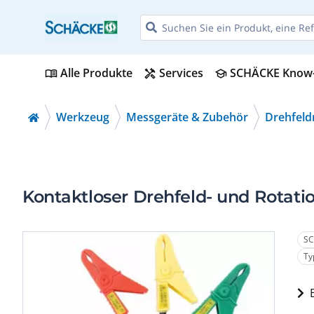
Alle Produkte
Services
SCHÄCKE Know
menu_book
handyman
school
Werkzeug
Messgeräte & Zubehör
Drehfeld
Kontaktloser Drehfeld- und Rotati
SC
Ty