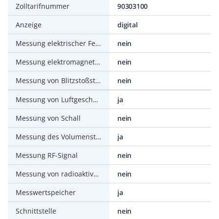
Zolltarifnummer
90303100
Anzeige
digital
Messung elektrischer Felder
nein
Messung elektromagnetischer Felder
nein
Messung von Blitzstoßströmen
nein
Messung von Luftgeschwindigkeit
ja
Messung von Schall
nein
Messung des Volumenstromes
ja
Messung RF-Signal
nein
Messung von radioaktiver Strahlung
nein
Messwertspeicher
ja
Schnittstelle
nein