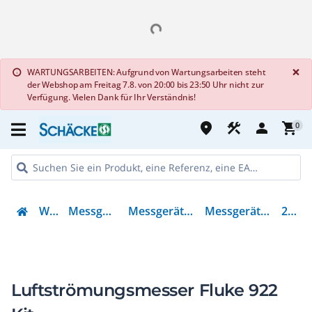
G
×
WARTUNGSARBEITEN: Aufgrund von Wartungsarbeiten steht
info
der Webshop am Freitag 7.8. von 20:00 bis 23:50 Uhr nicht zur
Verfügung. Vielen Dank für Ihr Verständnis!
place
construction
person
shopping_cart
0
Werkzeug
Messgeräte & Zubehör
Messgerät für Umweltgrößen
Messgerät für Umweltgrößen
2679831
Luftströmungsmesser Fluke 922