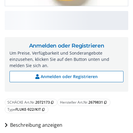
Anmelden oder Registrieren
Um Preise, Verfügbarkeit und Sonderangebote
einzusehen, klicken Sie auf den Button unten und
melden Sie sich an.
Anmelden oder Registrieren
SCHÄCKE Art.Nr.
2072173
Hersteller Art.Nr.
2679831
content_copy
content_copy
Type
FLUKE-922/KIT
content_copy
Beschreibung anzeigen