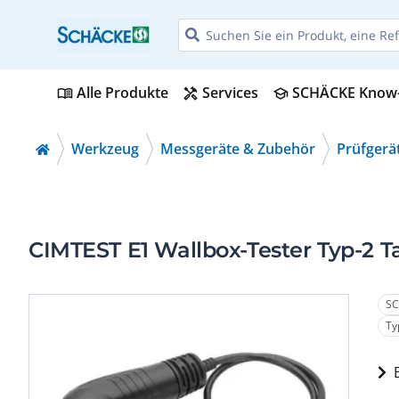
Alle Produkte
Services
SCHÄCKE Know
menu_book
handyman
school
Werkzeug
Messgeräte & Zubehör
Prüfgerä
CIMTEST E1 Wallbox-Tester Typ-2 T
SC
Ty