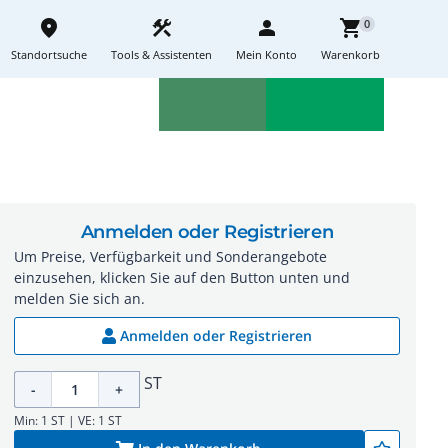
place
construction
person
shopping_cart
0
Standortsuche
Tools & Assistenten
Mein Konto
Warenkorb
Aktionen
Neuheiten
sell
feedback
Anmelden oder Registrieren
Um Preise, Verfügbarkeit und Sonderangebote
einzusehen, klicken Sie auf den Button unten und
melden Sie sich an.
Anmelden oder Registrieren
ST
-
+
Min: 1 ST | VE: 1 ST