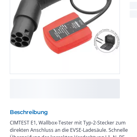
Beschreibung
CIMTEST E1, Wallbox-Tester mit Typ-2-Stecker zum
CP-Modi A, B, C und E. PE-Fehler wird deutlich durch
direkten Anschluss an die EVSE-Ladesäule. Schnelle
LED angezeigt. Fest angeschlossener Typ-2-Stecker