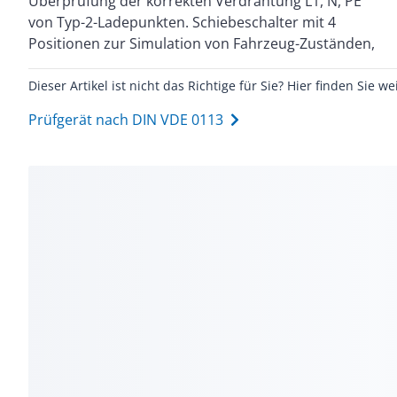
Überprüfung der korrekten Verdrahtung L1, N, PE
für eine schnelle und einfache Prüfung. 230/400 V AC
von Typ-2-Ladepunkten. Schiebeschalter mit 4
Positionen zur Simulation von Fahrzeug-Zuständen,
Dieser Artikel ist nicht das Richtige für Sie? Hier finden Sie we
Prüfgerät nach DIN VDE 0113