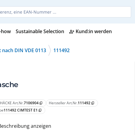
-how
Sustainable Selection
Kund:in werden
person_add_alt
t nach DIN VDE 0113
111492
asche
HÄCKE Art.Nr.
7106904
Hersteller Art.Nr.
111492
content_copy
content_copy
pe
111492 CIMTEST E1
content_copy
Beschreibung anzeigen