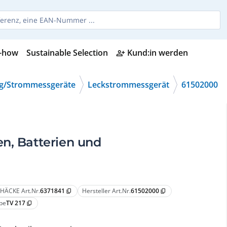
-how
Sustainable Selection
Kund:in werden
person_add_alt
g/Strommessgeräte
Leckstrommessgerät
61502000
n, Batterien und
HÄCKE Art.Nr.
6371841
Hersteller Art.Nr.
61502000
content_copy
content_copy
pe
TV 217
content_copy