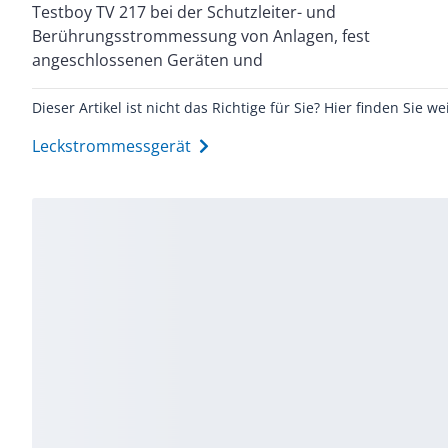
Testboy TV 217 bei der Schutzleiter- und
Multimeter Funktionen machen sie zum breit
Berührungsstrommessung von Anlagen, fest
einsetzbaren Multitalent, mit einer sicheren und
angeschlossenen Geräten und
Dieser Artikel ist nicht das Richtige für Sie? Hier finden Sie we
Leckstrommessgerät