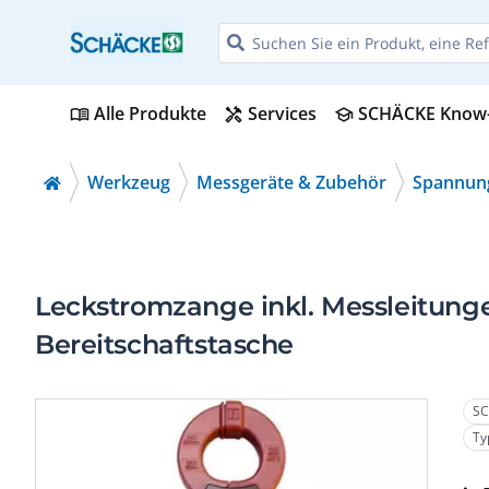
Alle Produkte
Services
SCHÄCKE Know
menu_book
handyman
school
Werkzeug
Messgeräte & Zubehör
Spannun
Leckstromzange inkl. Messleitunge
Bereitschaftstasche
SC
Ty