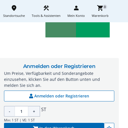
place
construction
person
shopping_cart
0
Standortsuche
Tools & Assistenten
Mein Konto
Warenkorb
Aktionen
Neuheiten
sell
feedback
Anmelden oder Registrieren
Um Preise, Verfügbarkeit und Sonderangebote
einzusehen, klicken Sie auf den Button unten und
melden Sie sich an.
Anmelden oder Registrieren
ST
-
+
Min: 1 ST | VE: 1 ST