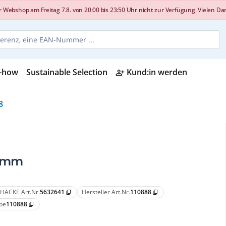
shop am Freitag 7.8. von 20:00 bis 23:50 Uhr nicht zur Verfügung. Vielen Dank
-how
Sustainable Selection
Kund:in werden
person_add_alt
8
7 mm
HÄCKE Art.Nr.
5632641
Hersteller Art.Nr.
110888
content_copy
content_copy
pe
110888
content_copy