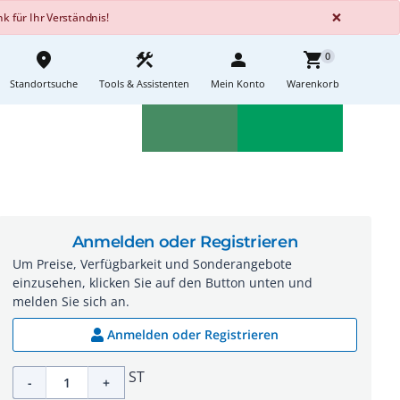
GLOBA
×
 für Ihr Verständnis!
place
construction
person
shopping_cart
0
Standortsuche
Tools & Assistenten
Mein Konto
Warenkorb
Aktionen
Neuheiten
sell
feedback
Anmelden oder Registrieren
Um Preise, Verfügbarkeit und Sonderangebote
einzusehen, klicken Sie auf den Button unten und
melden Sie sich an.
Anmelden oder Registrieren
ST
-
+