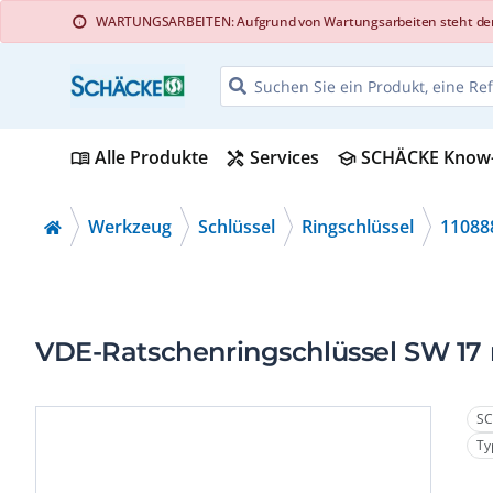
WARTUNGSARBEITEN: Aufgrund von Wartungsarbeiten steht der Web
info
Alle Produkte
Services
SCHÄCKE Know
menu_book
handyman
school
Werkzeug
Schlüssel
Ringschlüssel
11088
VDE-Ratschenringschlüssel SW 1
SC
Ty