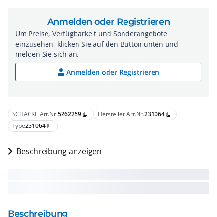
Anmelden oder Registrieren
Um Preise, Verfügbarkeit und Sonderangebote
einzusehen, klicken Sie auf den Button unten und
melden Sie sich an.
Anmelden oder Registrieren
SCHÄCKE Art.Nr.
5262259
Hersteller Art.Nr.
231064
content_copy
content_copy
Type
231064
content_copy
Beschreibung anzeigen
Beschreibung