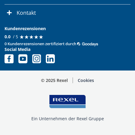
Kontakt
Kundenrezensionen
★
★
★
★
★
★
★
★
★
★
0.0
/ 5
0 Kundenrezensionen zertifiziert durch
Social Media
© 2025 Rexel
Cookies
Ein Unternehmen der Rexel Gruppe