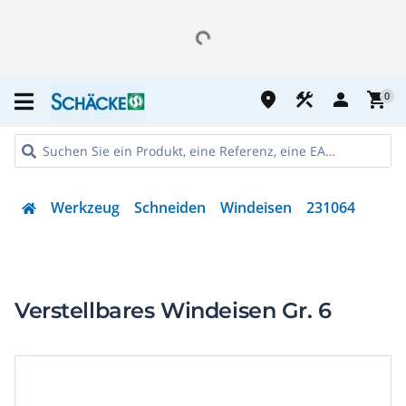
place
construction
person
shopping_cart
0
Werkzeug
Schneiden
Windeisen
231064
Verstellbares Windeisen Gr. 6