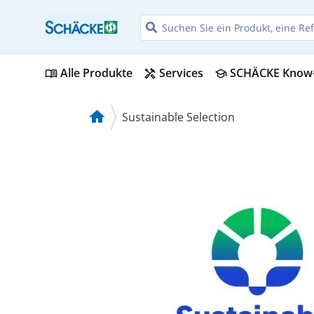
Alle Produkte
Services
SCHÄCKE Know
menu_book
handyman
school
home
Sustainable Selection