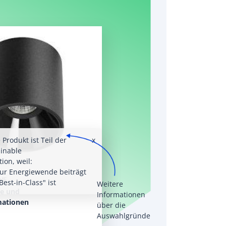
 Produkt ist Teil der
x
inable
tion, weil:
zur Energiewende beiträgt
ME
"Best-in-Class" ist
Weitere
e und
Informationen
mationen
über die
Auswahlgründe