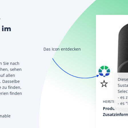
e
 im
Das Icon entdecken
n Sie nach
chen, sehen
uf allen
Diese
n. Dasselbe
Susta
e zu finden,
Selec
erien finden
- es 
HERSTELLERNA
- es 
Produktnam
Zusatzinfor
inable