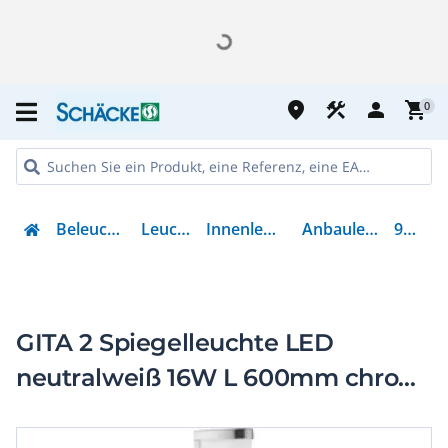
place
construction
person
shopping_cart
0
Beleuchtung
Leuchten
Innenleuchten
Anbauleuchte
94713
GITA 2 Spiegelleuchte LED
neutralweiß 16W L 600mm chrom,
weiss IP44