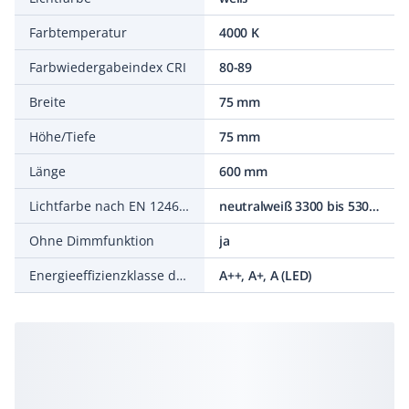
Farbtemperatur
4000 K
Farbwiedergabeindex CRI
80-89
Breite
75 mm
Höhe/Tiefe
75 mm
Länge
600 mm
Lichtfarbe nach EN 12464-1
neutralweiß 3300 bis 5300 K
Ohne Dimmfunktion
ja
Energieeffizienzklasse des fest eingebauten Leuchtmittels
A++, A+, A (LED)