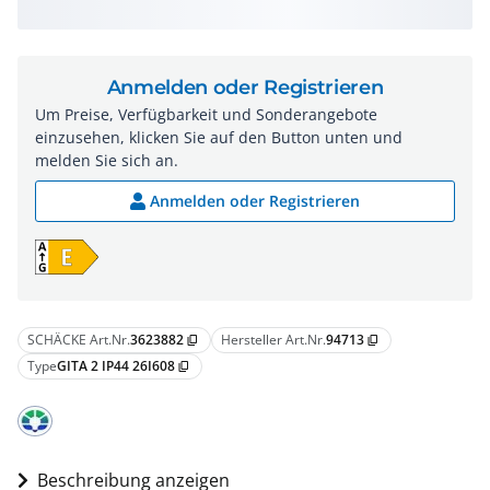
Anmelden oder Registrieren
Um Preise, Verfügbarkeit und Sonderangebote
einzusehen, klicken Sie auf den Button unten und
melden Sie sich an.
Anmelden oder Registrieren
SCHÄCKE Art.Nr.
3623882
Hersteller Art.Nr.
94713
content_copy
content_copy
Type
GITA 2 IP44 26I608
content_copy
Beschreibung anzeigen