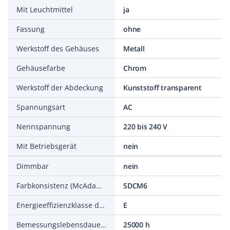
Mit Leuchtmittel
ja
Fassung
ohne
Werkstoff des Gehäuses
Metall
Gehäusefarbe
Chrom
Werkstoff der Abdeckung
Kunststoff transparent
Spannungsart
AC
Nennspannung
220 bis 240 V
Mit Betriebsgerät
nein
Dimmbar
nein
Farbkonsistenz (McAdam-Ellipse)
SDCM6
Energieeffizienzklasse der Lichtquelle nach EU-Richtlinie 2019/2015
E
Bemessungslebensdauer L70/B50 bei 25 °C
25000 h