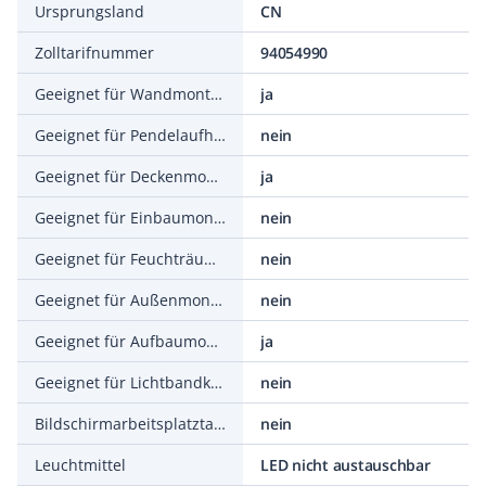
Ursprungsland
CN
Zolltarifnummer
94054990
Geeignet für Wandmontage
ja
Geeignet für Pendelaufhängung
nein
Geeignet für Deckenmontage
ja
Geeignet für Einbaumontage
nein
Geeignet für Feuchträume
nein
Geeignet für Außenmontage
nein
Geeignet für Aufbaumontage
ja
Geeignet für Lichtbandkonfiguration
nein
Bildschirmarbeitsplatztauglich nach EN 12464-1
nein
Leuchtmittel
LED nicht austauschbar