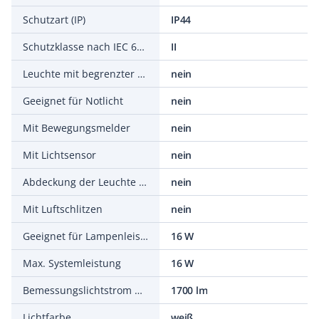
Schutzart (IP)
IP44
Schutzklasse nach IEC 61140
II
Leuchte mit begrenzter Oberflächentemperatur D-Zeichen
nein
Geeignet für Notlicht
nein
Mit Bewegungsmelder
nein
Mit Lichtsensor
nein
Abdeckung der Leuchte mit Wärmedämm-Material möglich
nein
Mit Luftschlitzen
nein
Geeignet für Lampenleistung
16 W
Max. Systemleistung
16 W
Bemessungslichtstrom nach IEC 62722-2-1
1700 lm
Lichtfarbe
weiß