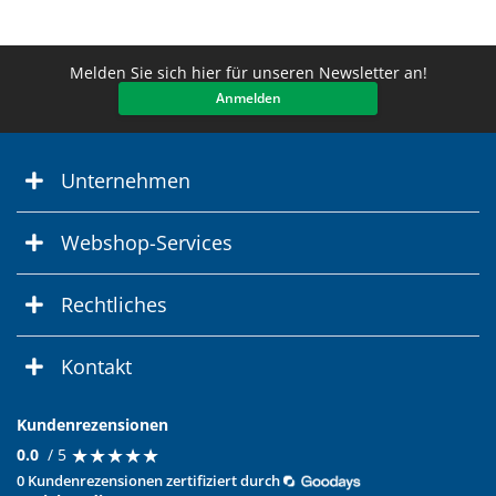
Melden Sie sich hier für unseren Newsletter an!
Anmelden
Unternehmen
Webshop-Services
Rechtliches
Kontakt
Kundenrezensionen
★
★
★
★
★
★
★
★
★
★
0.0
/ 5
0 Kundenrezensionen zertifiziert durch