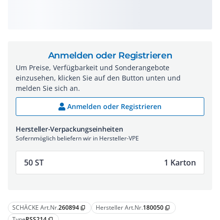
Anmelden oder Registrieren
Um Preise, Verfügbarkeit und Sonderangebote
einzusehen, klicken Sie auf den Button unten und
melden Sie sich an.
Anmelden oder Registrieren
Hersteller-Verpackungseinheiten
Sofernmöglich beliefern wir in Hersteller-VPE
50 ST
1 Karton
SCHÄCKE Art.Nr.
260894
Hersteller Art.Nr.
180050
content_copy
content_copy
Type
RSS214
content_copy