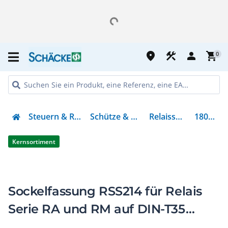
place
construction
person
shopping_cart
0
Steuern & Regeln
Schütze & Relais
Relaissockel
180050
Kernsortiment
Sockelfassung RSS214 für Relais
Serie RA und RM auf DIN-T35
Schiene