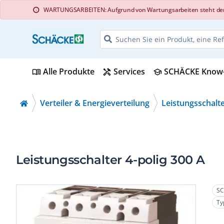
WARTUNGSARBEITEN: Aufgrund von Wartungsarbeiten steht der Web
info
Alle Produkte
Services
SCHÄCKE Know
menu_book
handyman
school
Verteiler & Energieverteilung
Leistungsschalt
Leistungsschalter 4-polig 300 A
SC
Ty