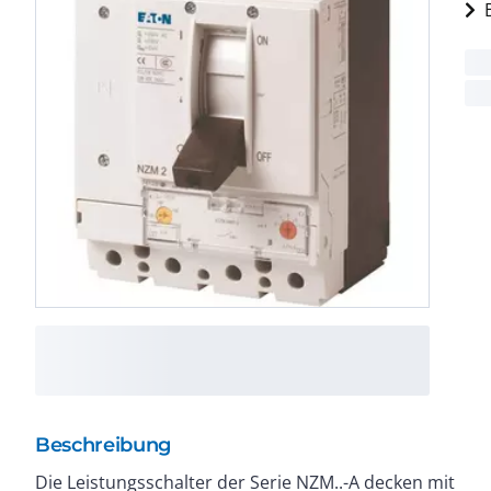
Beschreibung
Die Leistungsschalter der Serie NZM..-A decken mit
Mit thermomagnetischem Auslöser für den Anlagen-