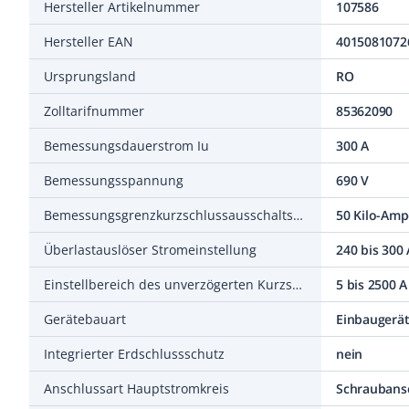
Hersteller Artikelnummer
107586
Hersteller EAN
4015081072
Ursprungsland
RO
Zolltarifnummer
85362090
Bemessungsdauerstrom Iu
300 A
Bemessungsspannung
690 V
Bemessungsgrenzkurzschlussausschaltstrom Icu bei 400 V, 50 Hz
50 Kilo-Amp
Überlastauslöser Stromeinstellung
240 bis 300 
Einstellbereich des unverzögerten Kurzschlussauslösers
5 bis 2500 A
Gerätebauart
Einbaugerät
Integrierter Erdschlussschutz
nein
Anschlussart Hauptstromkreis
Schraubans