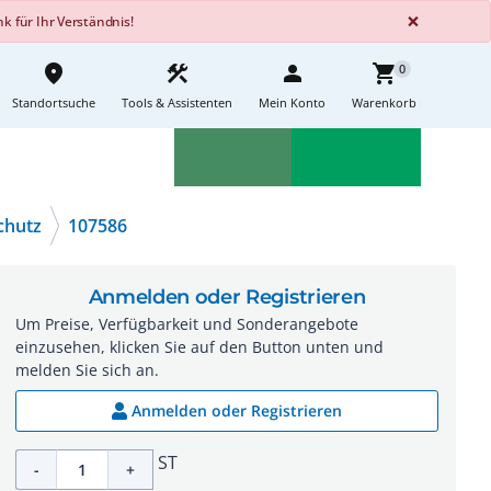
GLOBA
×
 für Ihr Verständnis!
place
construction
person
shopping_cart
0
Standortsuche
Tools & Assistenten
Mein Konto
Warenkorb
Aktionen
Neuheiten
sell
feedback
chutz
107586
Anmelden oder Registrieren
Um Preise, Verfügbarkeit und Sonderangebote
einzusehen, klicken Sie auf den Button unten und
melden Sie sich an.
Anmelden oder Registrieren
ST
-
+