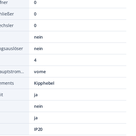
fner
0
hließer
0
echsler
0
nein
ngsauslöser
nein
4
Position des Anschlusses für Hauptstromkreis
vorne
lements
Kipphebel
it
ja
nein
ja
IP20