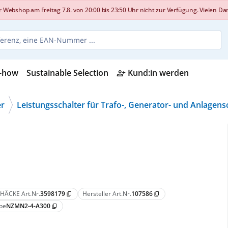
shop am Freitag 7.8. von 20:00 bis 23:50 Uhr nicht zur Verfügung. Vielen Dank
-how
Sustainable Selection
Kund:in werden
person_add_alt
er
Leistungsschalter für Trafo-, Generator- und Anlagens
HÄCKE Art.Nr.
3598179
Hersteller Art.Nr.
107586
content_copy
content_copy
pe
NZMN2-4-A300
content_copy