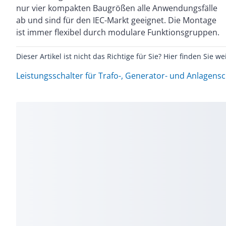
nur vier kompakten Baugrößen alle Anwendungsfälle
und Kabelschutz. Hinweise: Einstellwert im
ab und sind für den IEC-Markt geeignet. Die Montage
Neutralleiter erfolgt synchron zum Einstellwert Ir der
ist immer flexibel durch modulare Funktionsgruppen.
Dieser Artikel ist nicht das Richtige für Sie? Hier finden Sie we
Leistungsschalter für Trafo-, Generator- und Anlagens