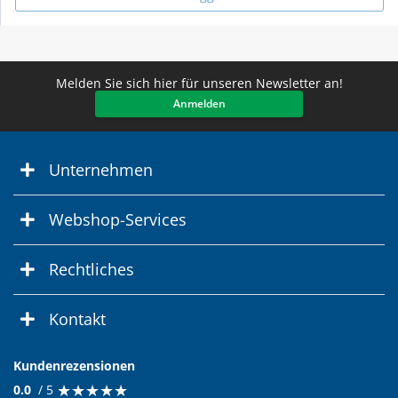
Melden Sie sich hier für unseren Newsletter an!
Anmelden
Unternehmen
Webshop-Services
Rechtliches
Kontakt
Kundenrezensionen
★
★
★
★
★
★
★
★
★
★
0.0
/ 5