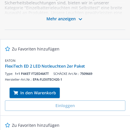
Sicherheitsbeleuchtungen sind, bieten wir in unserer
Kategorie "Einzelbatterieleuchten mit Selbsttest" eine breite
Auswahl an Produkten. Unsere Leuchten gewährleisten eine
effiziente Sicherheitsbeleuchtung und gewährleisten somit

Mehr anzeigen
zuverlässigen Schutz in verschiedenen Situationen. Die
Batterien unserer Produkte können bis zu 4 Stunden im
Notfallbetrieb betrieben werden und sind durch den
praktischen Selbsttest jederzeit zuverlässig einsatzbereit. Bei
uns finden Sie hochwertige Produkte namhafter Hersteller,
die Ihren Anforderungen in Sachen Sicherheitsbeleuchtung
Zu Favoriten hinzufügen
entsprechen. Entdecken Sie jetzt unsere große Auswahl an
Einzelbatterieleuchten mit Selbsttest und bestellen Sie
EATON
einfach und bequem online in unserem Webshop.
FlexiTech ED 2 LED Notleuchten 2er Paket
Type:
1+1 PAKET FT2ED4IATT
SCHÄCKE Art.Nr.:
7509669
Hersteller-Art.Nr.:
EPA-FLEXITECH20-1
In den Warenkorb
Einloggen
Zu Favoriten hinzufügen