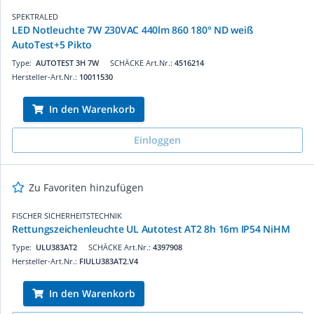
SPEKTRALED
LED Notleuchte 7W 230VAC 440lm 860 180° ND weiß
AutoTest+5 Pikto
Type:
AUTOTEST 3H 7W
SCHÄCKE Art.Nr.:
4516214
Hersteller-Art.Nr.:
10011530
In den Warenkorb
Einloggen
Zu Favoriten hinzufügen
FISCHER SICHERHEITSTECHNIK
Rettungszeichenleuchte UL Autotest AT2 8h 16m IP54 NiHM
Type:
ULU383AT2
SCHÄCKE Art.Nr.:
4397908
Hersteller-Art.Nr.:
FIULU383AT2.V4
In den Warenkorb