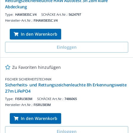
Rettungszeichenleuchte HAW Autotest 3h 28m klare
Abdeckung
Type:
HAW383SC.V4
SCHÄCKE Art.Nr.:
5624797
Hersteller-Art.Nr.:
FIHAW383SC.V4
In den Warenkorb
Einloggen
Zu Favoriten hinzufügen
FISCHER SICHERHEITSTECHNIK
Sicherheits- und Rettungszeichenleuchte 8h Erkennungsweite
27m LiFePO4
Type:
FISRU383M
SCHÄCKE Art.Nr.:
7486065
Hersteller-Art.Nr.:
FISRU383M
In den Warenkorb
Einloggen