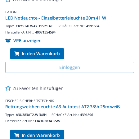
EATON
LED Notleuchte - Einzelbatterieleuchte 20m 41 W
Type:
CRYSTALWAY 19521 AT
SCHÄCKE Art.Nr.:
4191684
Hersteller-Art.Nr.:
40071354594
VPE anzeigen
In den Warenkorb
Einloggen
Zu Favoriten hinzufügen
FISCHER SICHERHEITSTECHNIK
Rettungszeichenleuchte A3 Autotest AT2 3/8h 25m weiß
Type:
A3U383AT2-W 3/8H
SCHÄCKE Art.Nr.:
4391896
Hersteller-Art.Nr.:
FIA3U383AT2-W
In den Warenkorb