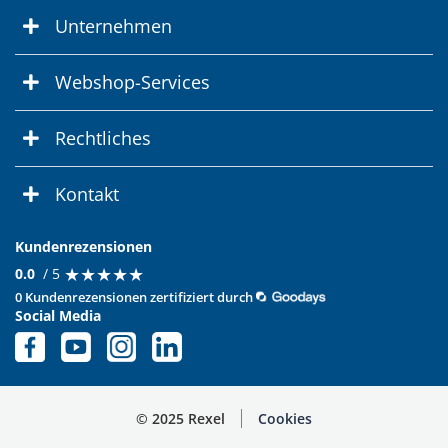
Unternehmen
Webshop-Services
Rechtliches
Kontakt
Kundenrezensionen
★
★
★
★
★
★
★
★
★
★
0.0
/ 5
0 Kundenrezensionen zertifiziert durch
Social Media
© 2025 Rexel
Cookies