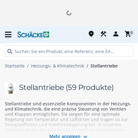
place
construction
person
shopping_cart
0
Startseite
Heizungs- & Klimatechnik
Stellantriebe
Stellantriebe
(59 Produkte)
Stellantriebe sind essenzielle Komponenten in der Heizungs-
und Klimatechnik, die eine präzise Steuerung von Ventilen
und Klappen ermöglichen. Sie sorgen für eine optimale
Regelung von Temperatur und Luftstrom und tragen so zur
Energieeffizienz und Komfortsteigerung bei. In unserem
Webshop finden Sie eine breite Auswahl an hochwertigen
Stellantrieben, die sich durch Zuverlässigkeit und

Mehr anzeigen