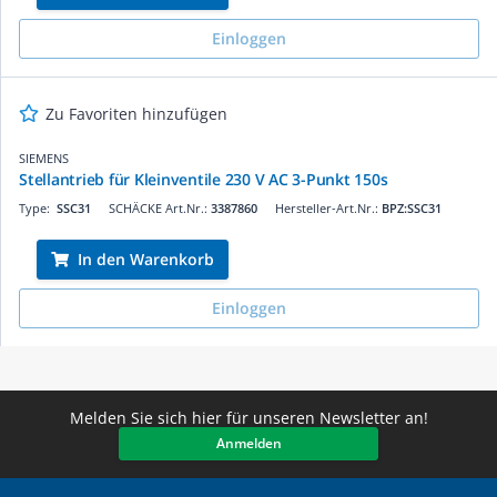
Einloggen
Zu Favoriten hinzufügen
SIEMENS
Stellantrieb für Kleinventile 230 V AC 3-Punkt 150s
Type:
SSC31
SCHÄCKE Art.Nr.:
3387860
Hersteller-Art.Nr.:
BPZ:SSC31
In den Warenkorb
Einloggen
Melden Sie sich hier für unseren Newsletter an!
Anmelden