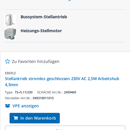
Langlebigkeit auszeichnen. Ob für den Einsatz in
Wohngebäuden, Gewerbeimmobilien oder industriellen
Anlagen – unsere Produkte erfüllen die höchsten Standards
Bussystem-Stellantrieb
und sind einfach zu installieren. Entdecken Sie jetzt die
passenden Stellantriebe für Ihre Projekte und profitieren Sie
von unserem schnellen Versand und erstklassigem
Heizungs-Stellmotor
Kundenservice.
Zu Favoriten hinzufügen
EBERLE
Stellantrieb stromlos geschlossen 230V AC 2,5W Arbeitshub
4,5mm
Type:
TS+5.11/230
SCHÄCKE Art.Nr.:
2459469
Hersteller-Art.Nr.:
049310011015
VPE anzeigen
In den Warenkorb