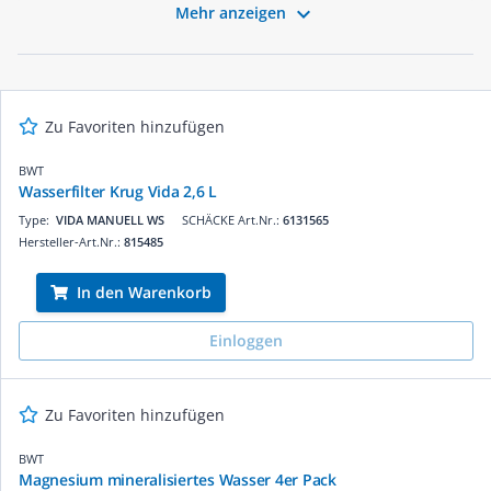
für den täglichen Gebrauch oder spezielle Anforderungen –

Mehr anzeigen
bei uns finden Sie die passende Lösung. Vertrauen Sie auf
Qualität und verbessern Sie die Wasserqualität in Ihrem
Zuhause. Stöbern Sie jetzt in unserem Sortiment und finden
Sie den perfekten Wasserfilter für Ihre Bedürfnisse!
Zu Favoriten hinzufügen
BWT
Wasserfilter Krug Vida 2,6 L
Type:
VIDA MANUELL WS
SCHÄCKE Art.Nr.:
6131565
Hersteller-Art.Nr.:
815485
In den Warenkorb
Einloggen
Zu Favoriten hinzufügen
BWT
Magnesium mineralisiertes Wasser 4er Pack