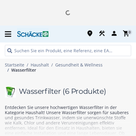
place
construction
person
shopping_cart
0
Startseite
Haushalt
Gesundheit & Wellness
Wasserfilter
Wasserfilter
(6 Produkte)
Entdecken Sie unsere hochwertigen Wasserfilter in der
Kategorie Haushalt! Unsere Wasserfilter sorgen für sauberes
und gesundes Trinkwasser, indem sie unerwünschte Stoffe
wie Kalk, Chlor und andere Verunreinigungen effektiv
entfernen. Ideal für den Einsatz in Haushalten, bieten sie
eine einfache Installation und eine lange Lebensdauer. Ob