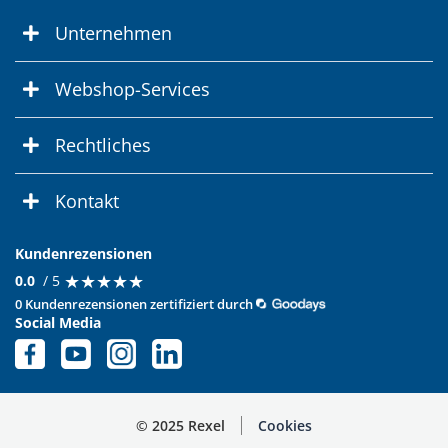
Unternehmen
Webshop-Services
Rechtliches
Kontakt
Kundenrezensionen
★
★
★
★
★
★
★
★
★
★
0.0
/ 5
0 Kundenrezensionen zertifiziert durch
Social Media
© 2025 Rexel
Cookies