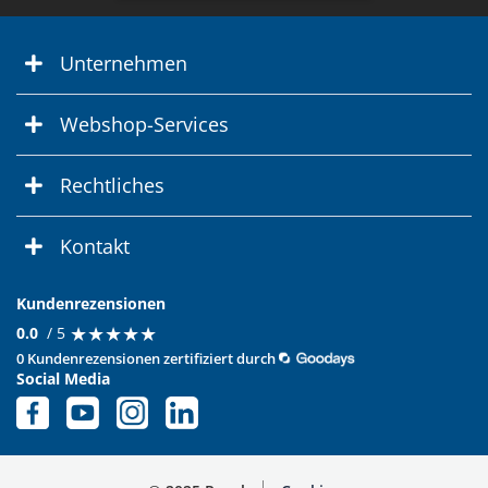
Unternehmen
Webshop-Services
Rechtliches
Kontakt
Kundenrezensionen
★
★
★
★
★
★
★
★
★
★
0.0
/ 5
0 Kundenrezensionen zertifiziert durch
Social Media