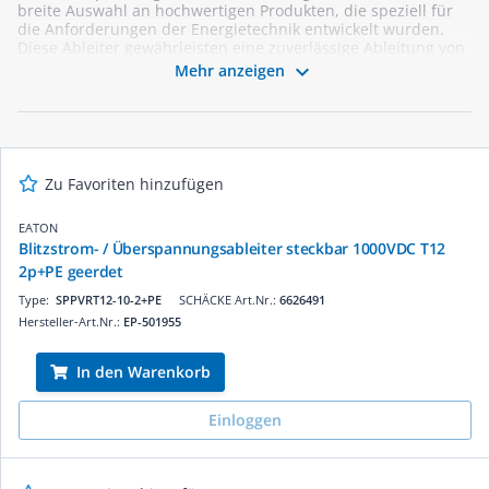
breite Auswahl an hochwertigen Produkten, die speziell für
die Anforderungen der Energietechnik entwickelt wurden.
Diese Ableiter gewährleisten eine zuverlässige Ableitung von
Blitzströmen und bieten optimalen Schutz für Ihre

Mehr anzeigen
Installationen. Ob für industrielle Anwendungen oder den
Einsatz in Gebäuden – unsere Blitzstromableiter erfüllen
höchste Sicherheitsstandards und sind einfach zu
installieren. Vertrauen Sie auf unsere Expertise und finden
Sie die passenden Lösungen für Ihre Projekte.
Zu Favoriten hinzufügen
EATON
Blitzstrom- / Überspannungsableiter steckbar 1000VDC T12
2p+PE geerdet
Type:
SPPVRT12-10-2+PE
SCHÄCKE Art.Nr.:
6626491
Hersteller-Art.Nr.:
EP-501955
In den Warenkorb
Einloggen