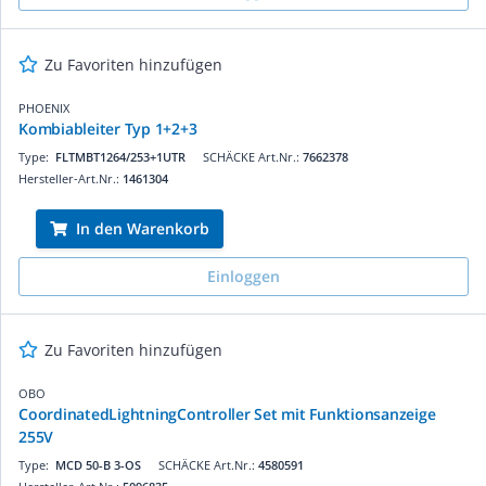
Zu Favoriten hinzufügen
PHOENIX
Kombiableiter Typ 1+2+3
Type:
FLTMBT1264/253+1UTR
SCHÄCKE Art.Nr.:
7662378
Hersteller-Art.Nr.:
1461304
In den Warenkorb
Einloggen
Zu Favoriten hinzufügen
OBO
CoordinatedLightningController Set mit Funktionsanzeige
255V
Type:
MCD 50-B 3-OS
SCHÄCKE Art.Nr.:
4580591