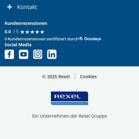
Kontakt
Kundenrezensionen
★
★
★
★
★
★
★
★
★
★
0.0
/ 5
0 Kundenrezensionen zertifiziert durch
Social Media
© 2025 Rexel
Cookies
Ein Unternehmen der Rexel Gruppe