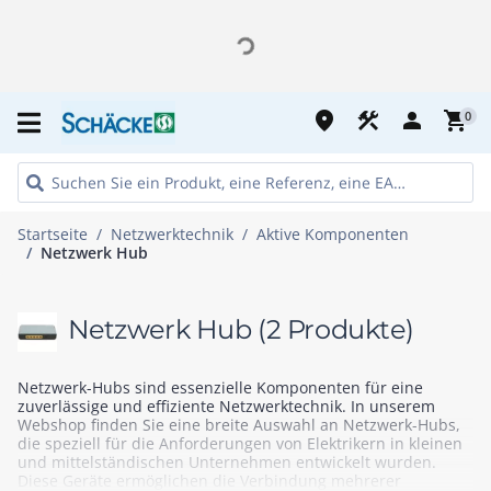
place
construction
person
shopping_cart
0
Startseite
Netzwerktechnik
Aktive Komponenten
Netzwerk Hub
Netzwerk Hub
(2 Produkte)
Netzwerk-Hubs sind essenzielle Komponenten für eine
zuverlässige und effiziente Netzwerktechnik. In unserem
Webshop finden Sie eine breite Auswahl an Netzwerk-Hubs,
die speziell für die Anforderungen von Elektrikern in kleinen
und mittelständischen Unternehmen entwickelt wurden.
Diese Geräte ermöglichen die Verbindung mehrerer