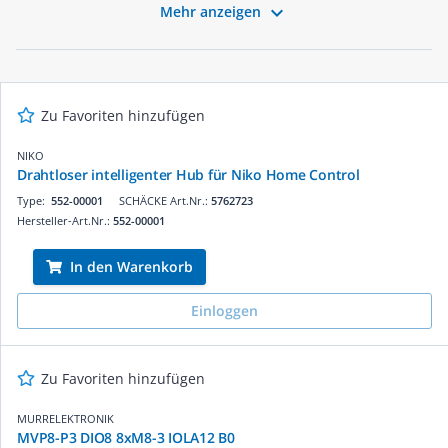
Netzwerkgeräte und sorgen für eine stabile

Mehr anzeigen
Datenübertragung. Ob für den Einsatz in Büros,
Industrieanlagen oder anderen professionellen Umgebungen
– unsere Netzwerk-Hubs bieten hohe Leistung und
Zuverlässigkeit. Entdecken Sie jetzt die passenden Produkte
für Ihre Projekte und profitieren Sie von unserer schnellen
Lieferung und kompetenten Beratung.
Zu Favoriten hinzufügen
NIKO
Drahtloser intelligenter Hub für Niko Home Control
Type:
552-00001
SCHÄCKE Art.Nr.:
5762723
Hersteller-Art.Nr.:
552-00001
In den Warenkorb
Einloggen
Zu Favoriten hinzufügen
MURRELEKTRONIK
MVP8-P3 DIO8 8xM8-3 IOLA12 B0