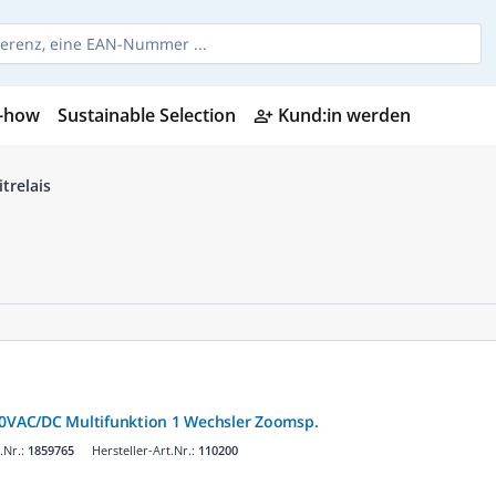
-how
Sustainable Selection
Kund:in werden
person_add_alt
itrelais
40VAC/DC Multifunktion 1 Wechsler Zoomsp.
.Nr.:
1859765
Hersteller-Art.Nr.:
110200