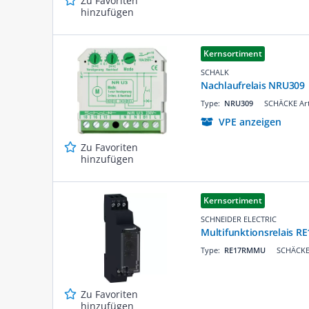
Zu Favoriten
hinzufügen
Kernsortiment
SCHALK
Nachlaufrelais NRU309
Type:
NRU309
SCHÄCKE Art
VPE anzeigen
Zu Favoriten
hinzufügen
Kernsortiment
SCHNEIDER ELECTRIC
Multifunktionsrelais 
Type:
RE17RMMU
SCHÄCKE 
Zu Favoriten
hinzufügen