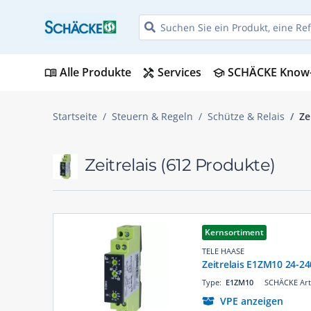
Alle Produkte
Services
SCHÄCKE Know
menu_book
handyman
school
Startseite
Steuern & Regeln
Schütze & Relais
Ze
Zeitrelais
(612 Produkte)
Kernsortiment
TELE HAASE
Zeitrelais E1ZM10 24-2
Type:
E1ZM10
SCHÄCKE Art
VPE anzeigen