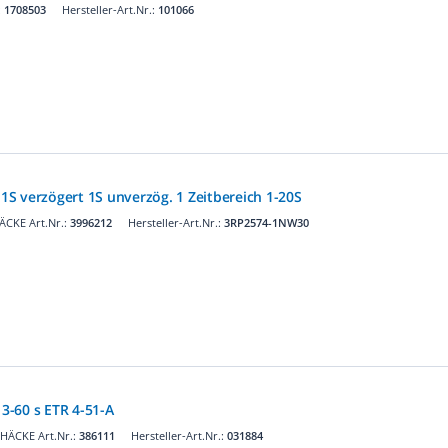
:
1708503
Hersteller-Art.Nr.:
101066
k 1S verzögert 1S unverzög. 1 Zeitbereich 1-20S
ÄCKE Art.Nr.:
3996212
Hersteller-Art.Nr.:
3RP2574-1NW30
 3-60 s ETR 4-51-A
HÄCKE Art.Nr.:
386111
Hersteller-Art.Nr.:
031884