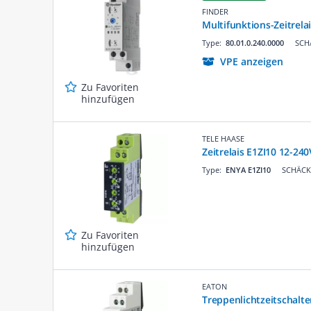
FINDER
Multifunktions-Zeitrela
Type:
80.01.0.240.0000
SCHÄ
VPE anzeigen
Zu Favoriten
hinzufügen
TELE HAASE
Zeitrelais E1ZI10 12-
Type:
ENYA E1ZI10
SCHÄCKE
Zu Favoriten
hinzufügen
EATON
Treppenlichtzeitschalt