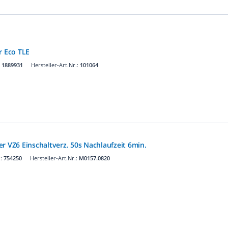
r Eco TLE
:
1889931
Hersteller-Art.Nr.:
101064
r VZ6 Einschaltverz. 50s Nachlaufzeit 6min.
.:
754250
Hersteller-Art.Nr.:
M0157.0820