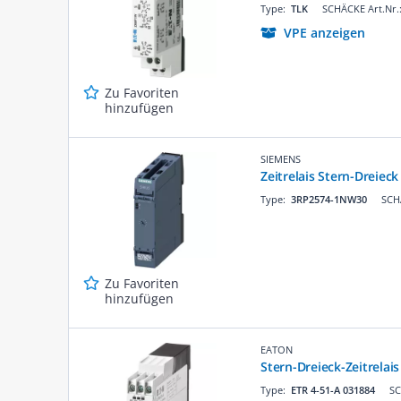
Type:
TLK
SCHÄCKE Art.Nr.
VPE anzeigen
Zu Favoriten
hinzufügen
SIEMENS
Zeitrelais Stern-Dreiec
Type:
3RP2574-1NW30
SCH
Zu Favoriten
hinzufügen
EATON
Stern-Dreieck-Zeitrelais
Type:
ETR 4-51-A 031884
SC