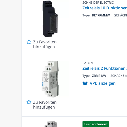
SCHNEIDER ELECTRIC
Zeitrelais 10 Funktione
Type:
RE17RMMW
SCHÄCKE
Zu Favoriten
hinzufügen
EATON
Zeitrelais 2 Funktione
Type:
ZRMF1/W
SCHÄCKE Ar
VPE anzeigen
Zu Favoriten
hinzufügen
Kernsortiment