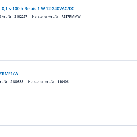
n 0,1 s-100 h Relais 1 W 12-240VAC/DC
 Art.Nr.:
3102297
Hersteller-Art.Nr.:
RE17RMMW
n ZRMF1/W
t.Nr.:
2180588
Hersteller-Art.Nr.:
110406