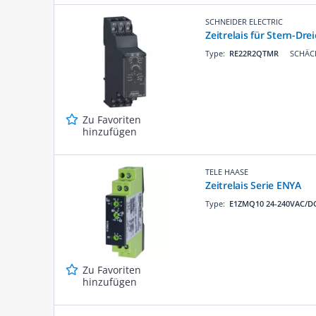
SCHNEIDER ELECTRIC
Zeitrelais für Stern-Dre
Type:
RE22R2QTMR
SCHÄCK
Zu Favoriten
hinzufügen
TELE HAASE
Zeitrelais Serie ENYA
Type:
E1ZMQ10 24-240VAC/D
Zu Favoriten
hinzufügen