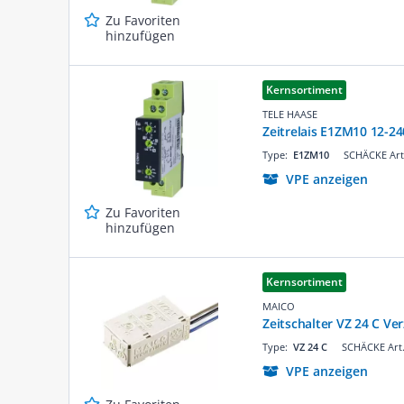
Zu Favoriten
hinzufügen
Kernsortiment
TELE HAASE
Zeitrelais E1ZM10 12-2
Type:
E1ZM10
SCHÄCKE Art
VPE anzeigen
Zu Favoriten
hinzufügen
Kernsortiment
MAICO
Zeitschalter VZ 24 C Ve
Type:
VZ 24 C
SCHÄCKE Art.
VPE anzeigen