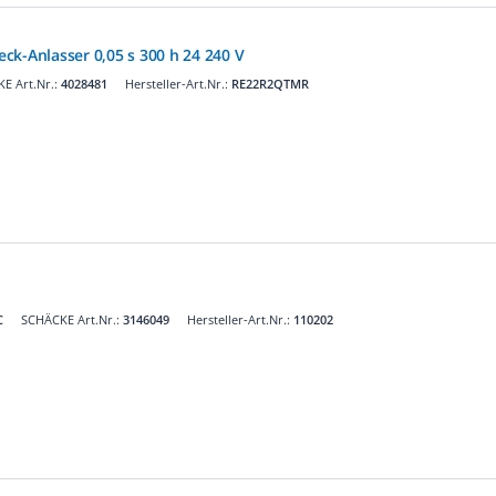
ieck-Anlasser 0,05 s 300 h 24 240 V
E Art.Nr.:
4028481
Hersteller-Art.Nr.:
RE22R2QTMR
C
SCHÄCKE Art.Nr.:
3146049
Hersteller-Art.Nr.:
110202