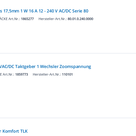
is 17,5mm 1 W 16 A 12 - 240 V AC/DC Serie 80
CKE Art.Nr.:
1865277
Hersteller-Art.Nr.:
80.01.0.240.0000
240VAC/DC Taktgeber 1 Wechsler Zoomspannung
 Art.Nr.:
1859773
Hersteller-Art.Nr.:
110101
er Komfort TLK