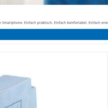
ne. Einfach praktisch. Einfach kom­for­ta­bel. Einfach en­er­gie­ef­