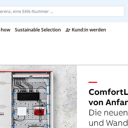
-how
Sustainable Selection
Kund:in werden
person_add_alt