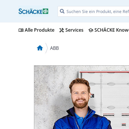
Alle Produkte
Services
SCHÄCKE Know
menu_book
handyman
school
home
ABB