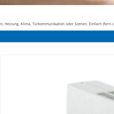
zung, Klima, Tür­kom­mu­ni­ka­ti­on oder Szenen. Einfach (fern-) ste