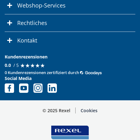
Webshop-Services
Rechtliches
Kontakt
Kundenrezensionen
★
★
★
★
★
★
★
★
★
★
0.0
/ 5
0 Kundenrezensionen zertifiziert durch
Social Media
© 2025 Rexel
Cookies