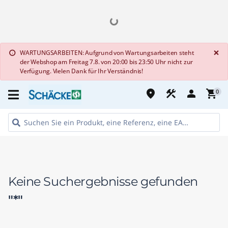
G
×
WARTUNGSARBEITEN: Aufgrund von Wartungsarbeiten steht
info
der Webshop am Freitag 7.8. von 20:00 bis 23:50 Uhr nicht zur
Verfügung. Vielen Dank für Ihr Verständnis!
place
construction
person
shopping_cart
0
Keine Suchergebnisse gefunden
"*"