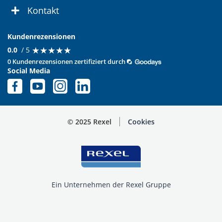
Kontakt
Kundenrezensionen
★
★
★
★
★
★
★
★
★
★
0.0
/ 5
0 Kundenrezensionen zertifiziert durch
Social Media
© 2025 Rexel
Cookies
Ein Unternehmen der Rexel Gruppe