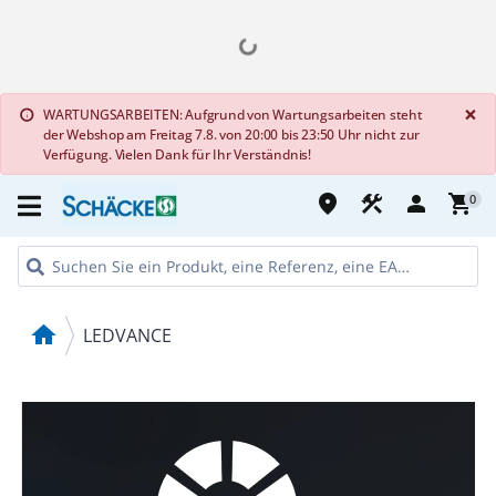
G
×
WARTUNGSARBEITEN: Aufgrund von Wartungsarbeiten steht
info
der Webshop am Freitag 7.8. von 20:00 bis 23:50 Uhr nicht zur
Verfügung. Vielen Dank für Ihr Verständnis!
place
construction
person
shopping_cart
0
home
LEDVANCE