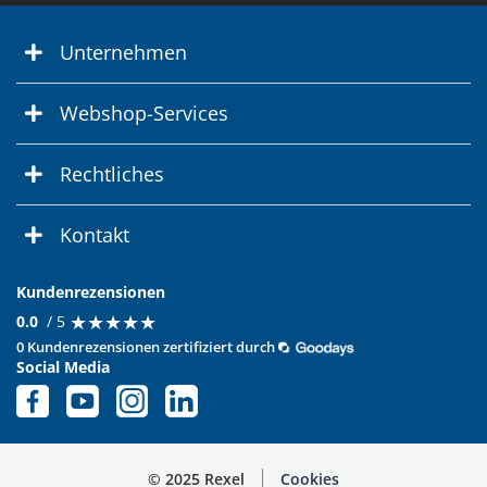
Unternehmen
Webshop-Services
Rechtliches
Kontakt
Kundenrezensionen
★
★
★
★
★
★
★
★
★
★
0.0
/ 5
0 Kundenrezensionen zertifiziert durch
Social Media
© 2025 Rexel
Cookies