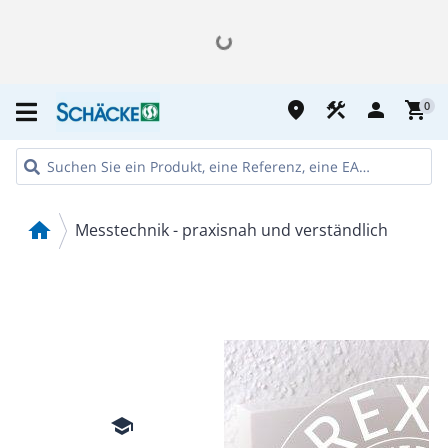
place
construction
person
shopping_cart
0
home
Messtechnik - praxisnah und verständlich
school