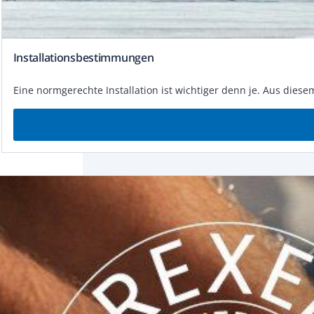
Installations­be­stim­mun­gen
Eine normgerechte In­stal­la­ti­on ist wich­ti­ger denn je. Aus die­s