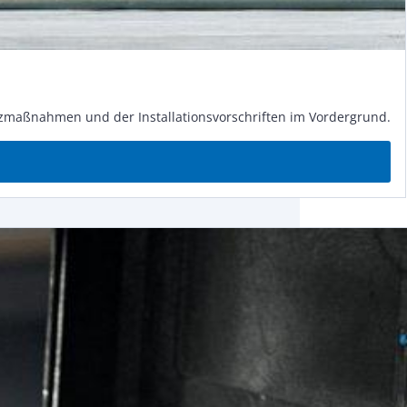
maß­nah­men und der In­stal­la­ti­ons­vor­schrif­ten im Vor­der­grund.