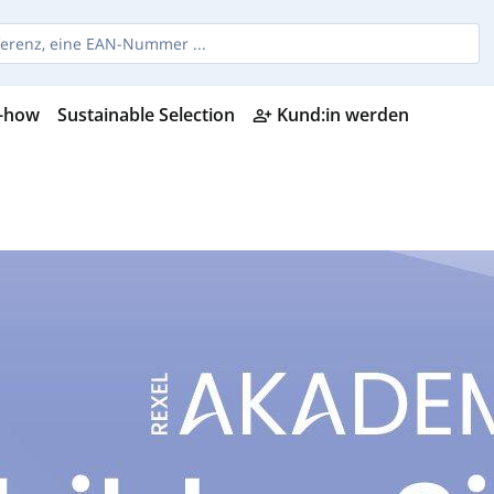
-how
Sustainable Selection
Kund:in werden
person_add_alt