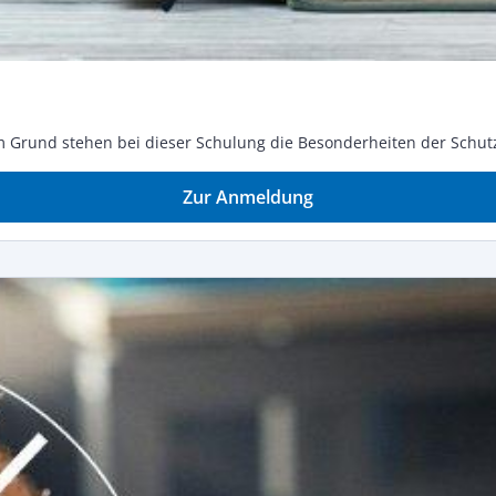
em Grund ste­hen bei die­ser Schu­lung die Be­son­der­hei­ten der Schutz­
Zur Anmeldung