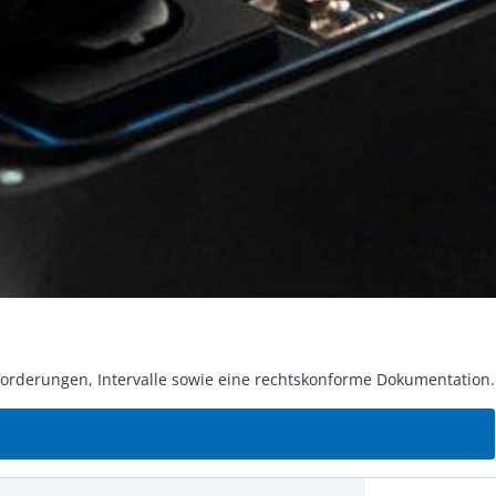
e­run­gen, In­ter­val­le so­wie eine rechts­kon­for­me Do­ku­men­ta­ti­on.