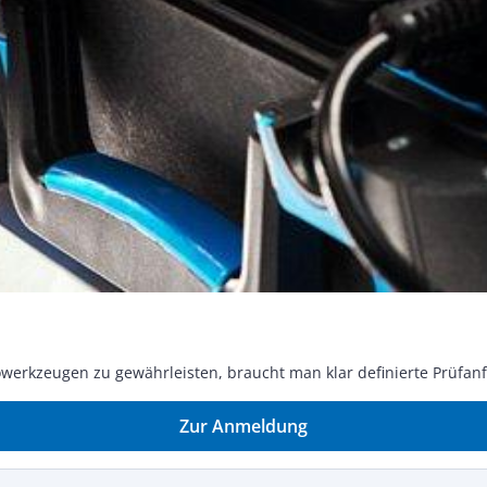
k­zeu­gen zu ge­währ­leis­ten, braucht man klar de­fi­nier­te Prüf­an­for­d
Zur Anmeldung