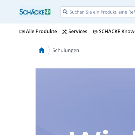
Alle Produkte
Services
SCHÄCKE Know
menu_book
handyman
school
home
Schulungen