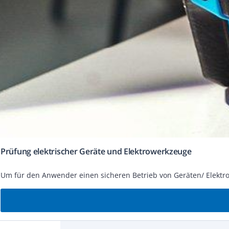
Prüfung elek­tri­scher Ge­rä­te und Elek­tro­werk­zeu­ge
Um für den Anwender einen si­che­ren Be­trieb von Ge­rä­ten/ Elek­tro­wer