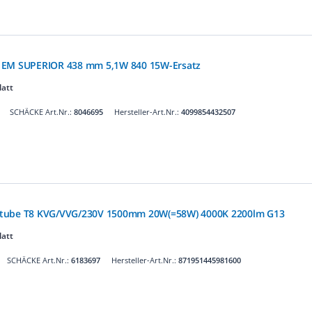
 EM SUPERIOR 438 mm 5,1W 840 15W-Ersatz
latt
SCHÄCKE Art.Nr.:
8046695
Hersteller-Art.Nr.:
4099854432507
Dtube T8 KVG/VVG/230V 1500mm 20W(=58W) 4000K 2200lm G13
latt
SCHÄCKE Art.Nr.:
6183697
Hersteller-Art.Nr.:
871951445981600