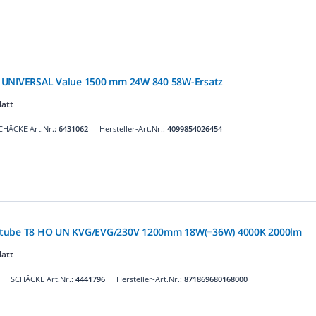
 UNIVERSAL Value 1500 mm 24W 840 58W-Ersatz
latt
CHÄCKE Art.Nr.:
6431062
Hersteller-Art.Nr.:
4099854026454
Dtube T8 HO UN KVG/EVG/230V 1200mm 18W(=36W) 4000K 2000lm
latt
SCHÄCKE Art.Nr.:
4441796
Hersteller-Art.Nr.:
871869680168000