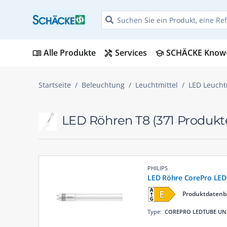
Alle Produkte
Services
SCHÄCKE Know
menu_book
handyman
school
Startseite
Beleuchtung
Leuchtmittel
LED Leucht
LED Röhren T8
(371 Produkt
PHILIPS
LED Röhre CorePro LE
Produktdatenb
Type:
COREPRO LEDTUBE UN