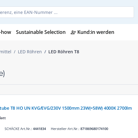
-how
Sustainable Selection
Kund:in werden
person_add_alt
mittel
LED Röhren
LED Röhren T8
e)
Dtube T8 HO UN KVG/EVG/230V 1500mm 23W(=58W) 4000K 2700lm
latt
SCHÄCKE Art.Nr.:
4441834
Hersteller-Art.Nr.:
871869680174100